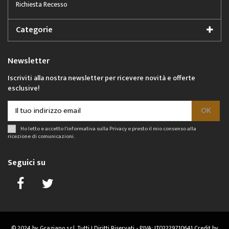
Richiesta Recesso
Categorie
Newsletter
Iscriviti alla nostra newsletter per ricevere novità e offerte
esclusive!
Ho letto e accetto l'informativa sulla
Privacy
e presto il mio consenso alla
ricezione di comunicazioni.
Seguici su
© 2024 by Graziano s.r.l. Tutti I Diritti Riservati - P.IVA: IT02229710641
Credit by