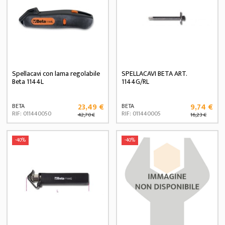
Spellacavi con lama regolabile
SPELLACAVI BETA ART.
Beta 1144L
1144G/RL
23,49 €
9,74 €
BETA
BETA
RIF: 011440050
RIF: 011440005
42,70 €
16,23 €
-40%
-40%