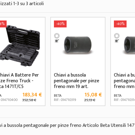
izzati 1-3 su 3 articoli
48%
-40%
-40%
Chiavi A Battere Per
Chiavi a bussola
Chiavi a b
nze Freno Truck -
pentagonale per pinze
pentagona
ta 1471T/C5
freno mm 19 art.
freno mm 
1471CF
1471CF
183,34 €
15,08 €
A
BETA
BETA
: 014710400
RIF: 014710319
RIF: 01471031
352,58 €
25,13 €
vi a bussola pentagonale per pinze freno Articolo Beta Utensili 14