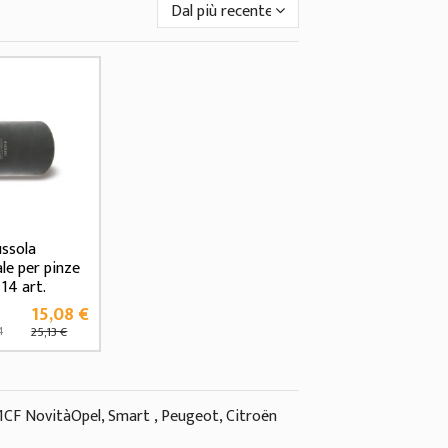
Dal più recente
ussola
le per pinze
14 art.
15,08 €
4
25,13 €
71CF NovitàOpel, Smart , Peugeot, Citroën