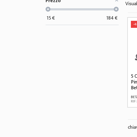
Prezzo
Visual
15
€
184
€
-
5 
Pi
Be
BET
RIF
chia