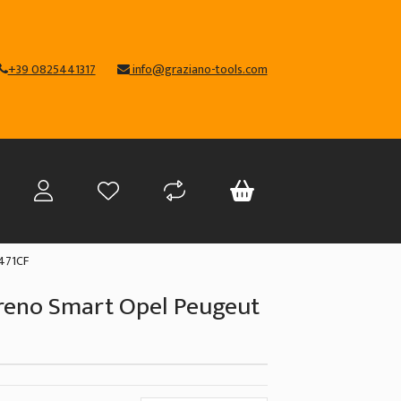
+39 0825441317
info@graziano-tools.com
1471CF
freno Smart Opel Peugeut