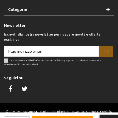
Categorie
Newsletter
Iscriviti alla nostra newsletter per ricevere novità e offerte
esclusive!
Ho letto e accetto l'informativa sulla
Privacy
e presto il mio consenso alla
ricezione di comunicazioni.
Seguici su
© 2024 by Graziano s.r.l. Tutti I Diritti Riservati - P.IVA: IT02229710641
Credit by
Hostinato